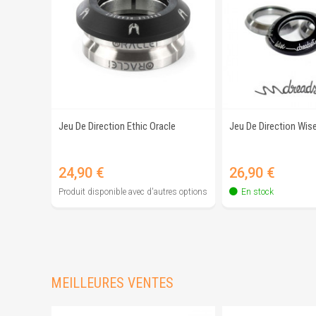
Jeu De Direction Ethic Oracle
Jeu De Direction Wis
Aperçu rapide
Aperçu r
Prix
Prix
24,90 €
26,90 €
Produit disponible avec d'autres options
En stock
MEILLEURES VENTES