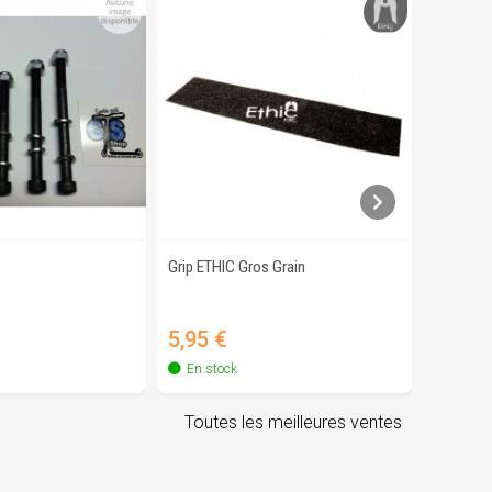
Grip ETHIC Gros Grain
Vis Pour 
erçu rapide
Aperçu rapide
Prix
Prix
5,95 €
2,90 
En stock
En sto
Toutes les meilleures ventes