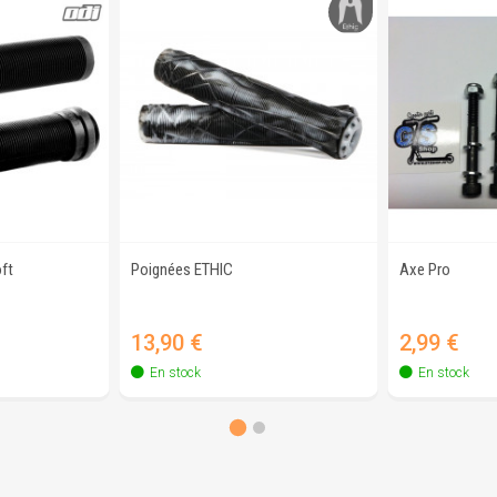
ft
Poignées ETHIC
Axe Pro
apide
Aperçu rapide
Ap
Prix
Prix
13,90 €
2,99 €
En stock
En stock