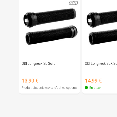
ODI Longneck SL Soft
ODI Longneck SLX So
Aperçu rapide
Aperçu r
Prix
Prix
13,90 €
14,99 €
Produit disponible avec d'autres options
En stock