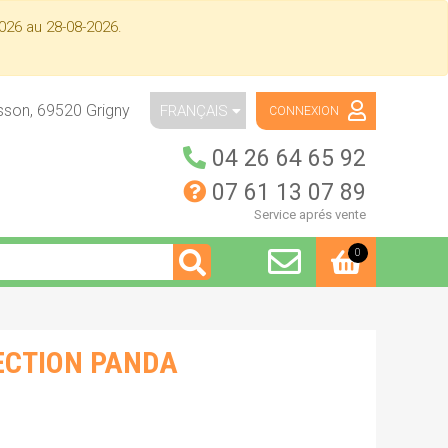
026 au 28-08-2026.
isson,
69520
Grigny
FRANÇAIS
CONNEXION
04 26 64 65 92
07 61 13 07 89
Service aprés vente
0
RECTION PANDA