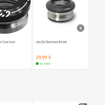
on Core Icon
Jeu De Direction Aztek
Jeu De D
erçu rapide
Aperçu rapide
Prix
Prix
29,99 €
22,90
En stock
En sto