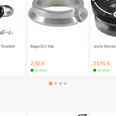
e Dreadset
Bague En C Dial
Jeu De Directi
apide
Aperçu rapide
Ap
Prix
Prix
2,95 €
24,95 €
En stock
En stock