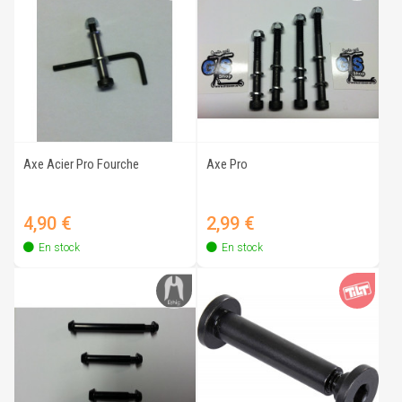
Axe Acier Pro Fourche
Axe Pro
Prix
Prix
4,90 €
2,99 €
En stock
En stock