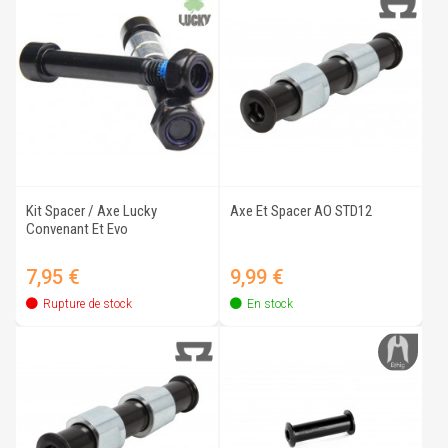
Kit Spacer / Axe Lucky
Axe Et Spacer AO STD12
Convenant Et Evo
Prix
Prix
7,95 €
9,99 €
Rupture de stock
En stock