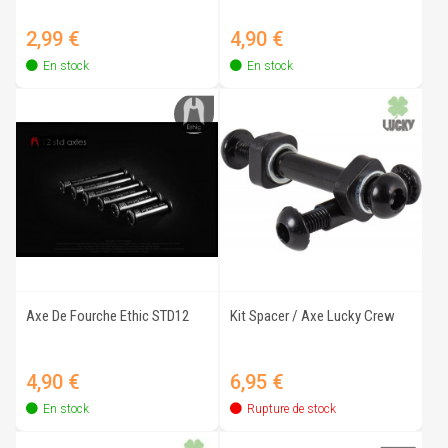
Prix
Prix
2,99 €
4,90 €
En stock
En stock
Axe De Fourche Ethic STD12
Kit Spacer / Axe Lucky Crew
Prix
Prix
4,90 €
6,95 €
En stock
Rupture de stock