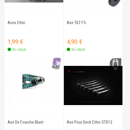
Axes Ethic
Axe TILT F5
Prix
Prix
1,99 €
4,90 €
En stock
En stock
Axe De Fourche Blunt
Axe Pour Deck Ethic STD12