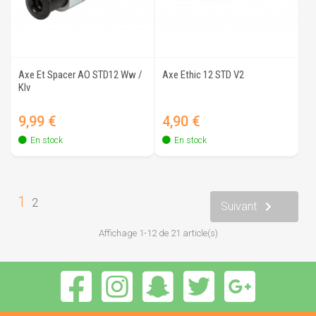
Axe Et Spacer AO STD12 Ww /
Axe Ethic 12 STD V2
Klv
Prix
Prix
9,99 €
4,90 €
En stock
En stock
1
2
Suivant
Affichage 1-12 de 21 article(s)