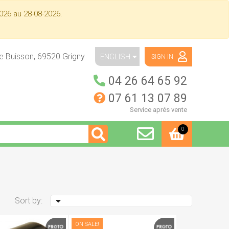
026 au 28-08-2026.
ue Buisson,
69520
Grigny
ENGLISH
SIGN IN
04 26 64 65 92
07 61 13 07 89
Service aprés vente
0
Sort by:
ON SALE!