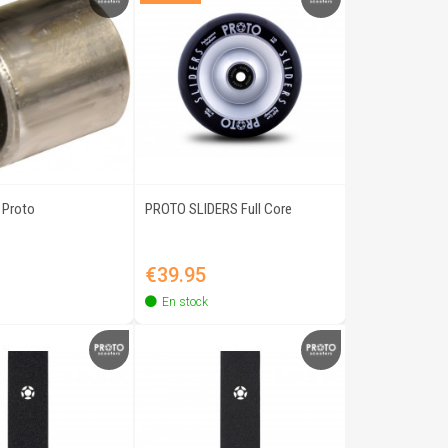
 Proto
PROTO SLIDERS Full Core
Quick view
Quick view
Price
€39.95
En stock