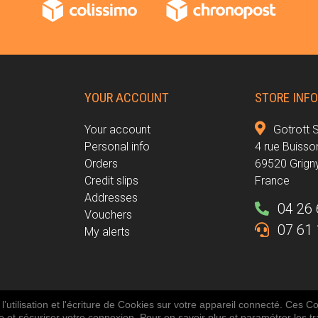
YOUR ACCOUNT
STORE INF
Your account
Gotrott 
Personal info
4 rue Buisso
e
Orders
69520 Grign
Credit slips
France
Addresses
04 26 
Vouchers
07 61 
My alerts
’utilisation et l'écriture de Cookies sur votre appareil connecté. Ces Coo
- Dirt Scoot - Electric scooters - Scooter parts - Accessories -
te et sécuriser votre connexion. Pour en savoir plus et paramétrer les tr