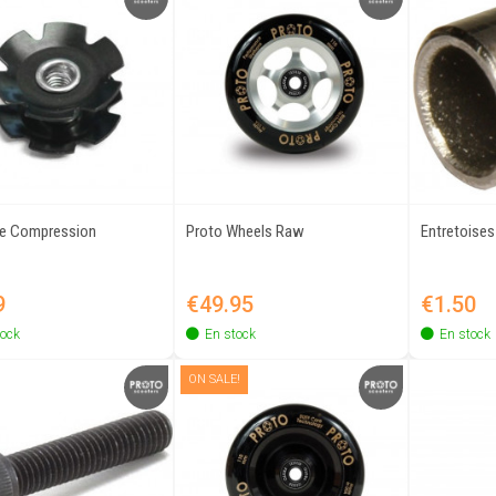
De Compression
Proto Wheels Raw
Entretoises
Quick view
Quick view
Price
Price
9
€49.95
€1.50
tock
En stock
En stock
ON SALE!