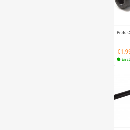
Proto 
Price
€1.9
En s