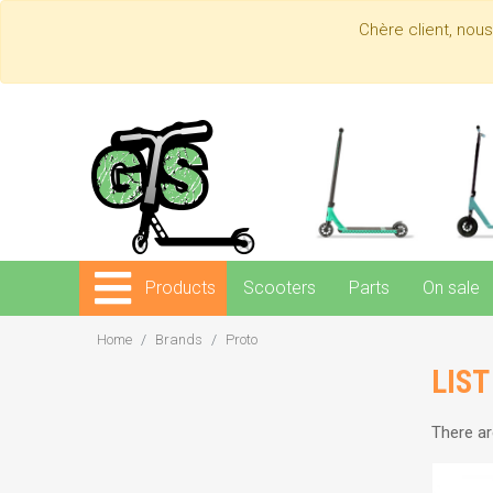
Chère client, nou
Products
Scooters
Parts
On sale
Home
Brands
Proto
LIS
There ar