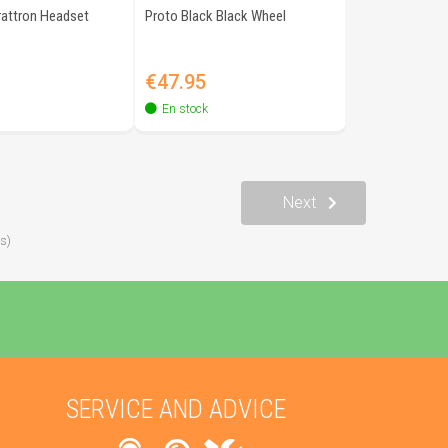
rattron Headset
Proto Black Black Wheel
Quick view
Quick view
Price
€47.95
En stock
Next
s)
SERVICE AND ADVICE