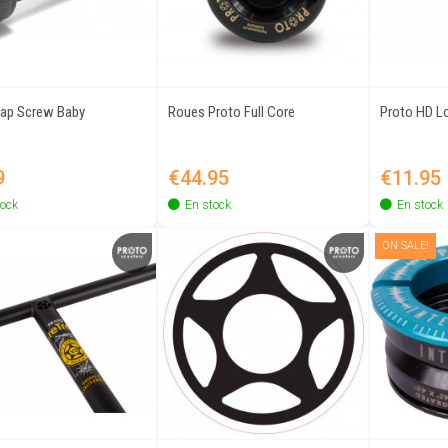
Cap Screw Baby
Roues Proto Full Core
Proto HD L
Quick view
Quick view
Price
Price
9
€44.95
€11.95
tock
En stock
En stock
ON SALE!