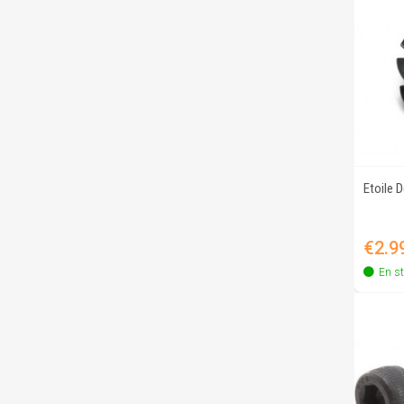
Etoile 
Price
€2.9
En s