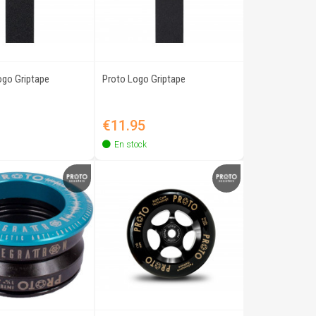
ogo Griptape
Proto Logo Griptape
Quick view
Quick view
Price
€11.95
En stock