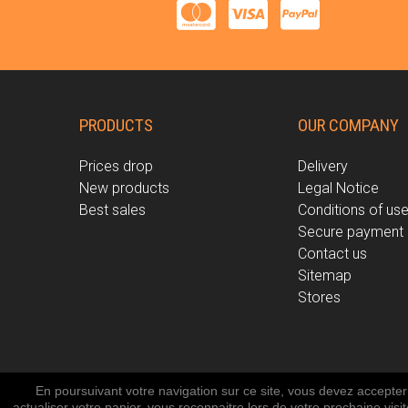
PRODUCTS
OUR COMPANY
Prices drop
Delivery
New products
Legal Notice
Best sales
Conditions of us
Secure payment
Contact us
Sitemap
Stores
En poursuivant votre navigation sur ce site, vous devez accepter l
Freestyle scooters 
actualiser votre panier, vous reconnaitre lors de votre prochaine visi