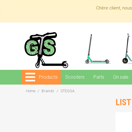
Chère client, nou
Products
Scooters
Parts
On sale
Home
Brands
STEGGA
LIS