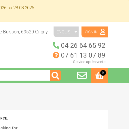
026 au 28-08-2026.
ue Buisson,
69520
Grigny
ENGLISH
SIGN IN
04 26 64 65 92
07 61 13 07 89
Service aprés vente
0
ENCE.
oking for